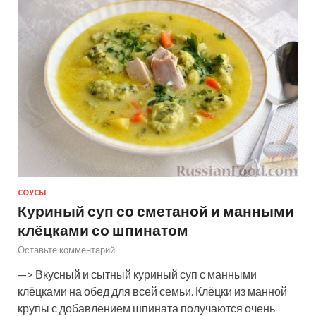
СОУСЫ
Куриный суп со сметаной и манными
клёцками со шпинатом
Оставьте комментарий
—> Вкусный и сытный куриный суп с манными
клёцками на обед для всей семьи. Клёцки из манной
крупы с добавлением шпината получаются очень