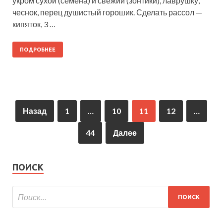
укром сухой (семена) и свежий (зонтики), лаврушку,
чеснок, перец душистый горошик. Сделать рассол —
кипяток, 3 …
ПОДРОБНЕЕ
Назад
1
…
10
11
12
…
44
Далее
ПОИСК