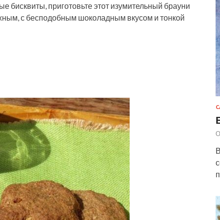
е бисквиты, приготовьте этот изумительный брауни
жным, с бесподобным шоколадным вкусом и тонкой
С
О
В
с
п