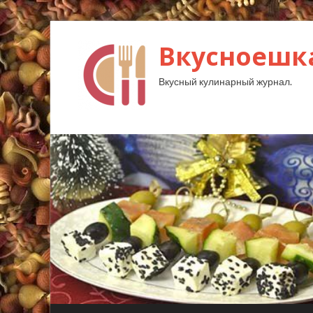
Вкусноешк
Вкусный кулинарный журнал.