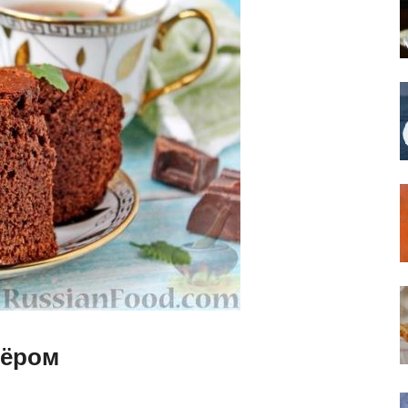
кёром