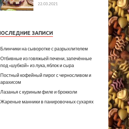
22.03.2021
ПОСЛЕДНИЕ ЗАПИСИ
Блинчики на сыворотке с разрыхлителем
Отбивные из говяжьей печени, запечённые
под «шубкой» из лука, яблок и сыра
Постный кофейный пирог с черносливом и
арахисом
Лазанья с куриным филе и брокколи
Жареные манники в панировочных сухарях