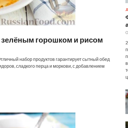
Д
О
, зелёным горошком и рисом
2
п
п
Отличный набор продуктов гарантирует сытный обед
в
идоров, сладкого перца и моркови, с добавлением
т
ц