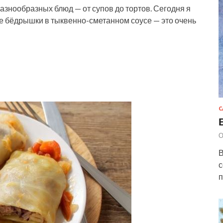
азнообразных блюд — от супов до тортов. Сегодня я
е бёдрышки в тыквенно-сметанном соусе — это очень
С
О
В
с
п