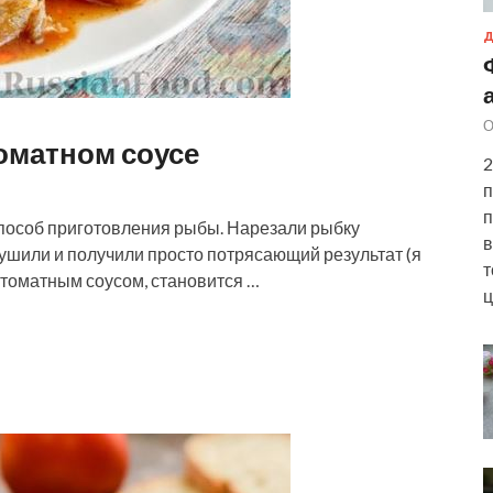
Д
О
оматном соусе
2
п
п
способ приготовления рыбы. Нарезали рыбку
в
тушили и получили просто потрясающий результат (я
т
-томатным соусом, становится …
ц