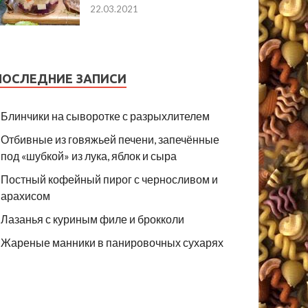
22.03.2021
ПОСЛЕДНИЕ ЗАПИСИ
Блинчики на сыворотке с разрыхлителем
Отбивные из говяжьей печени, запечённые
под «шубкой» из лука, яблок и сыра
Постный кофейный пирог с черносливом и
арахисом
Лазанья с куриным филе и брокколи
Жареные манники в панировочных сухарях