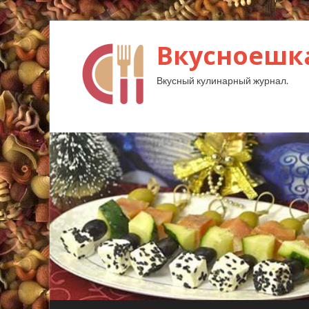
Вкусноешк
Вкусный кулинарный журнал.