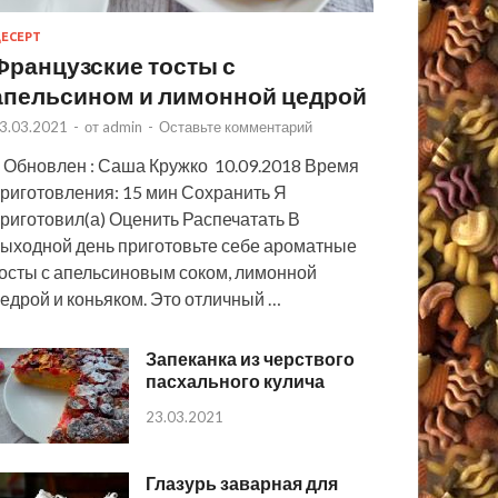
ЕСЕРТ
Французские тосты с
апельсином и лимонной цедрой
3.03.2021
-
от
admin
-
Оставьте комментарий
 Обновлен : Саша Кружко 10.09.2018 Время
риготовления: 15 мин Сохранить Я
риготовил(а) Оценить Распечатать В
ыходной день приготовьте себе ароматные
осты с апельсиновым соком, лимонной
едрой и коньяком. Это отличный …
Запеканка из черствого
пасхального кулича
23.03.2021
Глазурь заварная для