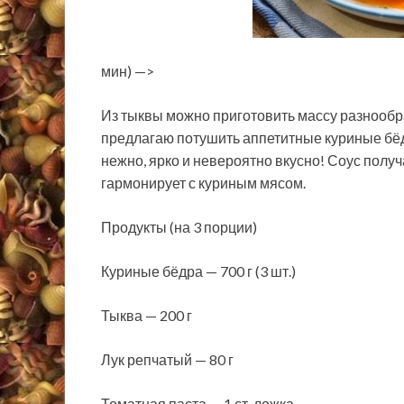
мин) —>
Из тыквы можно приготовить массу разнообра
предлагаю потушить аппетитные куриные бё
нежно, ярко и невероятно вкусно! Соус полу
гармонирует с куриным мясом.
Продукты (на 3 порции)
Куриные бёдра — 700 г (3 шт.)
Тыква — 200 г
Лук репчатый — 80 г
Томатная паста — 1 ст. ложка