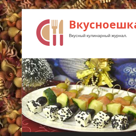
Вкусноешк
Вкусный кулинарный журнал.