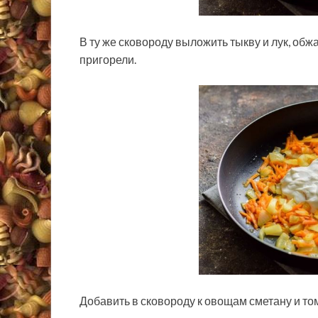
В ту же сковороду выложить тыкву и лук, об
пригорели.
Добавить в сковороду к овощам сметану и то