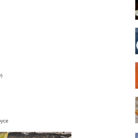
)
оусе