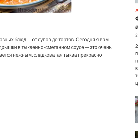
Д
2
зных блюд — от супов до тортов. Сегодня я вам
2
дрышки в тыквенно-сметанном соусе — это очень
п
чается нежным, сладковатая тыква прекрасно
п
в
т
ц