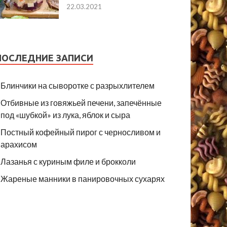
22.03.2021
ПОСЛЕДНИЕ ЗАПИСИ
Блинчики на сыворотке с разрыхлителем
Отбивные из говяжьей печени, запечённые
под «шубкой» из лука, яблок и сыра
Постный кофейный пирог с черносливом и
арахисом
Лазанья с куриным филе и брокколи
Жареные манники в панировочных сухарях