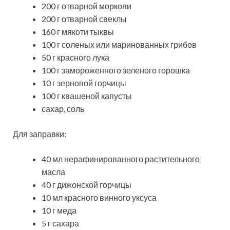
200 г отварной моркови
200 г отварной свеклы
160 г мякоти тыквы
100 г соленых или маринованных грибов
50 г красного лука
100 г замороженного зеленого горошка
10 г зерновой горчицы
100 г квашеной капусты
сахар, соль
Для заправки:
40 мл нерафинированного растительного
масла
40 г дижонской горчицы
10 мл красного винного уксуса
10 г меда
5 г сахара