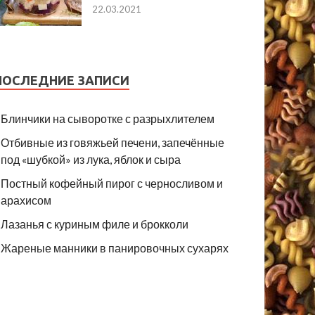
22.03.2021
ПОСЛЕДНИЕ ЗАПИСИ
Блинчики на сыворотке с разрыхлителем
Отбивные из говяжьей печени, запечённые
под «шубкой» из лука, яблок и сыра
Постный кофейный пирог с черносливом и
арахисом
Лазанья с куриным филе и брокколи
Жареные манники в панировочных сухарях