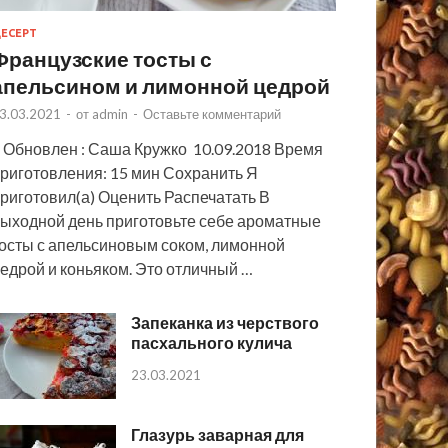
ЕСЕРТ
Французские тосты с
апельсином и лимонной цедрой
3.03.2021
-
от
admin
-
Оставьте комментарий
 Обновлен : Саша Кружко 10.09.2018 Время
риготовления: 15 мин Сохранить Я
риготовил(а) Оценить Распечатать В
ыходной день приготовьте себе ароматные
осты с апельсиновым соком, лимонной
едрой и коньяком. Это отличный …
Запеканка из черствого
пасхального кулича
23.03.2021
Глазурь заварная для