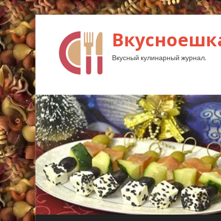
Вкусноешк
Вкусный кулинарный журнал.