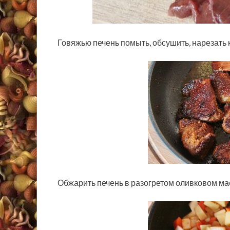
Говяжью печень помыть, обсушить, нарезать 
Обжарить печень в разогретом оливковом ма