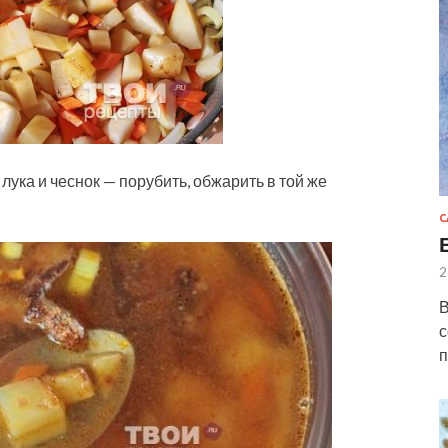
лука и чеснок — порубить, обжарить в той же
С
2
В
с
п