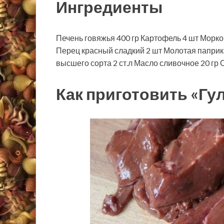
Ингредиенты
Печень говяжья
400
гр
Картофель
4
шт
Морко
Перец красный сладкий
2
шт
Молотая папри
высшего сорта
2
ст.л
Масло сливочное
20
гр
О
Как приготовить «Гу