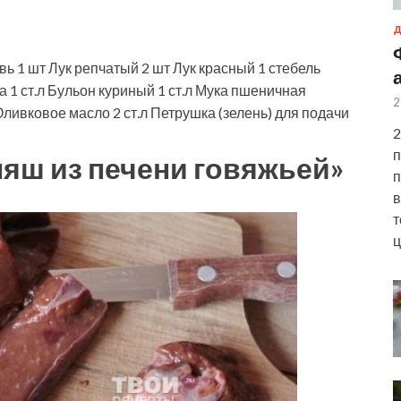
Д
вь
1
шт
Лук репчатый
2
шт
Лук красный
1
стебель
ка
1
ст.л
Бульон куриный
1
ст.л
Мука пшеничная
2
ливковое масло
2
ст.л
Петрушка (зелень)
для подачи
2
п
ляш из печени говяжьей»
п
в
т
ц