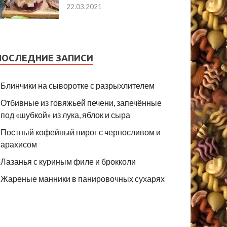
22.03.2021
ПОСЛЕДНИЕ ЗАПИСИ
Блинчики на сыворотке с разрыхлителем
Отбивные из говяжьей печени, запечённые
под «шубкой» из лука, яблок и сыра
Постный кофейный пирог с черносливом и
арахисом
Лазанья с куриным филе и брокколи
Жареные манники в панировочных сухарях