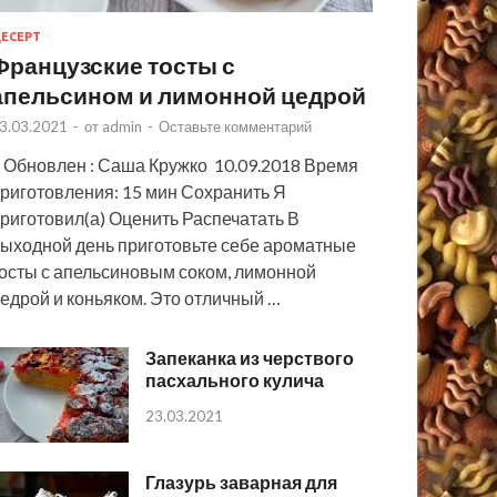
ЕСЕРТ
Французские тосты с
апельсином и лимонной цедрой
3.03.2021
-
от
admin
-
Оставьте комментарий
 Обновлен : Саша Кружко 10.09.2018 Время
риготовления: 15 мин Сохранить Я
риготовил(а) Оценить Распечатать В
ыходной день приготовьте себе ароматные
осты с апельсиновым соком, лимонной
едрой и коньяком. Это отличный …
Запеканка из черствого
пасхального кулича
23.03.2021
Глазурь заварная для