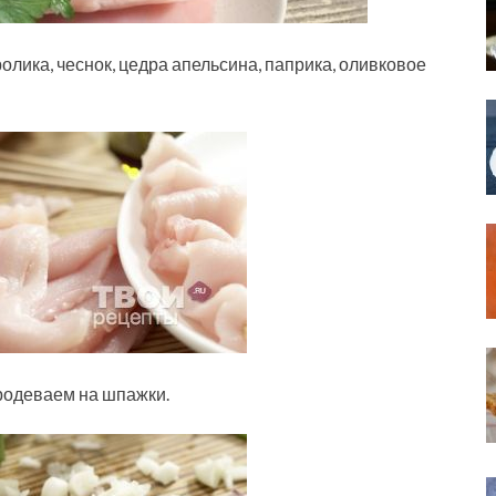
лика, чеснок, цедра апельсина, паприка, оливковое
продеваем на шпажки.