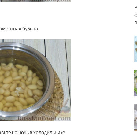
В
с
п
аментная бумага.
вьте на ночь в холодильнике.