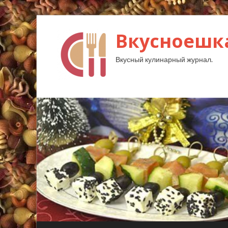
Вкусноешк
Вкусный кулинарный журнал.