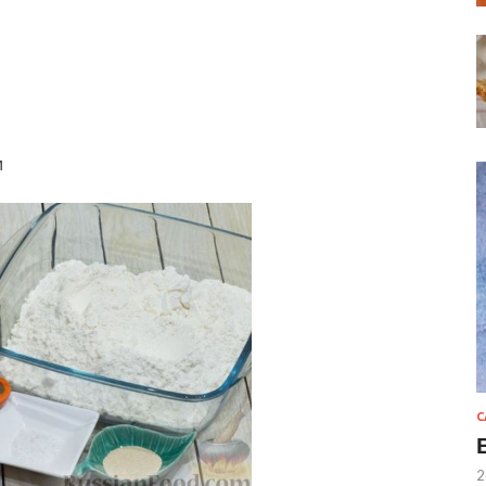
м
С
2