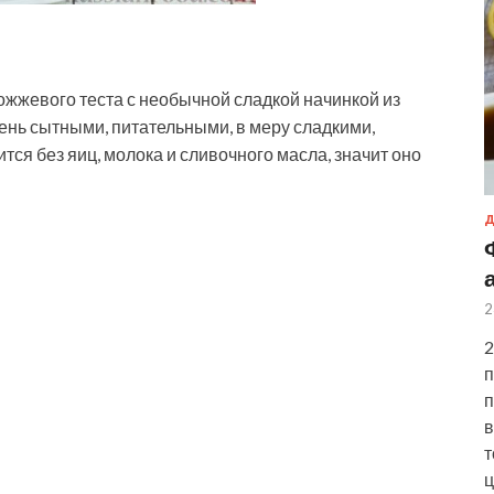
жжевого теста с необычной сладкой начинкой из
ень сытными, питательными, в меру сладкими,
тся без яиц, молока и сливочного масла, значит оно
Д
2
2
п
п
в
т
ц