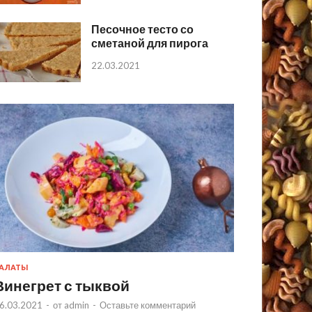
Песочное тесто со
сметаной для пирога
22.03.2021
АЛАТЫ
Винегрет с тыквой
6.03.2021
-
от
admin
-
Оставьте комментарий