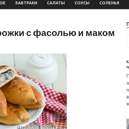
ОЕ
ЗАВТРАКИ
САЛАТЫ
СОУСЫ
СОЛЕНЬЯ
рожки с фасолью и маком
К
п
П
з
п
в
м