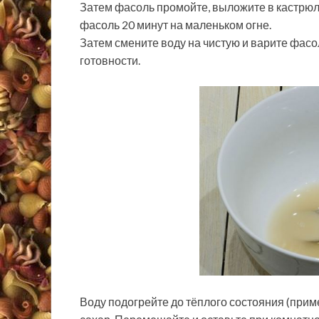
Затем фасоль промойте, выложите в кастрюлю
фасоль 20 минут на маленьком огне.
Затем смените воду на чистую и варите фасо
готовности.
Воду подогрейте до тёплого состояния (приме