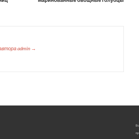
автора admin →
Вс
пр