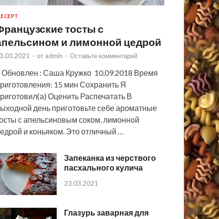
ЕСЕРТ
Французские тосты с
апельсином и лимонной цедрой
3.03.2021
-
от
admin
-
Оставьте комментарий
 Обновлен : Саша Кружко 10.09.2018 Время
риготовления: 15 мин Сохранить Я
риготовил(а) Оценить Распечатать В
ыходной день приготовьте себе ароматные
осты с апельсиновым соком, лимонной
едрой и коньяком. Это отличный …
Запеканка из черствого
пасхального кулича
23.03.2021
Глазурь заварная для