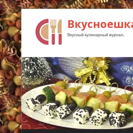
Вкусноешк
Вкусный кулинарный журнал.