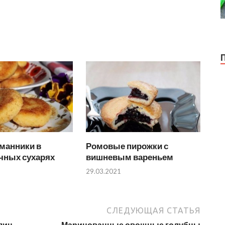
манники в
Ромовые пирожки с
чных сухарях
вишневым вареньем
29.03.2021
СЛЕДУЮЩАЯ СТАТЬЯ
яиц
Маринованные овощные голубцы