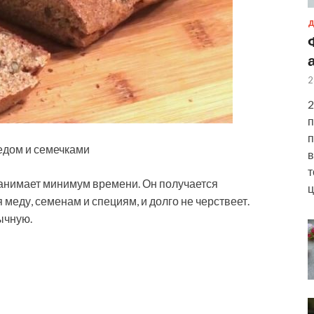
Д
2
2
п
п
в
т
Занимает минимум времени. Он получается
ц
меду, семенам и специям, и долго не черствеет.
ычную.