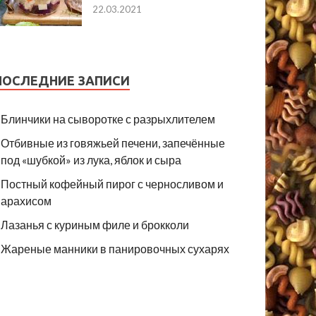
22.03.2021
ПОСЛЕДНИЕ ЗАПИСИ
Блинчики на сыворотке с разрыхлителем
Отбивные из говяжьей печени, запечённые
под «шубкой» из лука, яблок и сыра
Постный кофейный пирог с черносливом и
арахисом
Лазанья с куриным филе и брокколи
Жареные манники в панировочных сухарях