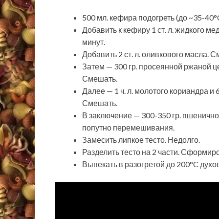
500 мл. кефира подогреть (до ~35-40°C
Добавить к кефиру 1 ст. л. жидкого меда
минут.
Добавить 2 ст. л. оливкового масла. 
Затем — 300 гр. просеянной ржаной це
Смешать.
Далее — 1 ч. л. молотого кориандра и 
Смешать.
В заключение — 300-350 гр. пшенично
попутно перемешивания.
Замесить липкое тесто. Недолго.
Разделить тесто на 2 части. Сформир
Выпекать в разогретой до 200°C духов