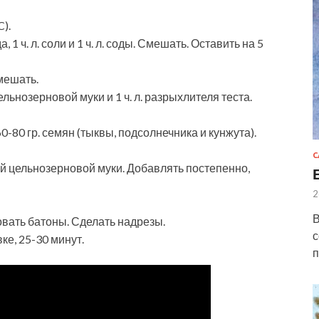
).
, 1 ч. л. соли и 1 ч. л. соды. Смешать. Оставить на 5
Смешать.
льнозерновой муки и 1 ч. л. разрыхлителя теста.
60-80 гр. семян (тыквы, подсолнечника и кунжута).
С
й цельнозерновой муки. Добавлять постепенно,
2
В
овать батоны. Сделать надрезы.
с
ке, 25-30 минут.
п