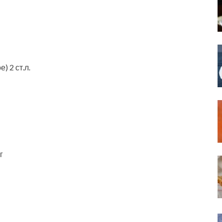
) 2 ст.л.
г