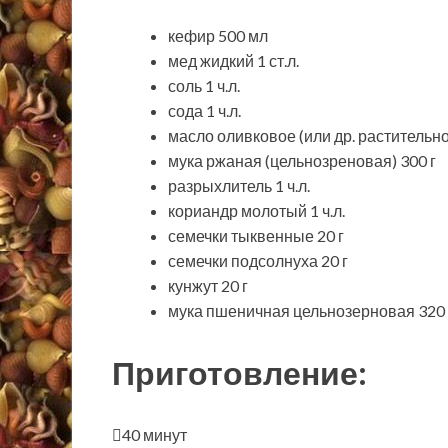
кефир 500 мл
мед жидкий 1 ст.л.
соль 1 ч.л.
сода 1 ч.л.
масло оливковое (или др. растительное
мука ржаная (цельнозреновая) 300 г
разрыхлитель 1 ч.л.
кориандр молотый 1 ч.л.
семечки тыквенные 20 г
семечки подсолнуха 20 г
кунжут 20 г
мука пшеничная цельнозерновая 320 
Приготовление:
40 минут