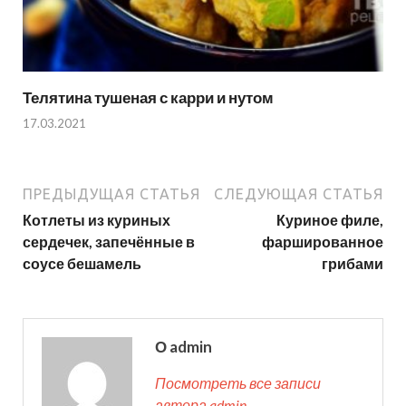
Телятина тушеная с карри и нутом
17.03.2021
ПРЕДЫДУЩАЯ СТАТЬЯ
СЛЕДУЮЩАЯ СТАТЬЯ
Котлеты из куриных
Куриное филе,
сердечек, запечённые в
фаршированное
соусе бешамель
грибами
О admin
Посмотреть все записи
автора admin →