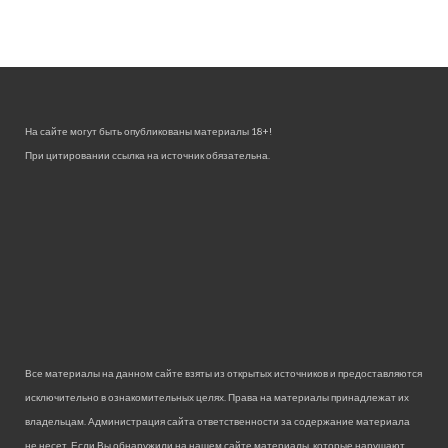
На сайте могут быть опубликованы материалы 18+!
При цитировании ссылка на источник обязательна.
Все материалы на данном сайте взяты из открытых источников и предоставляются
исключительно в ознакомительных целях. Права на материалы принадлежат их
владельцам. Администрация сайта ответственности за содержание материала
не несет. Если Вы обнаружили на нашем сайте материалы, которые нарушают