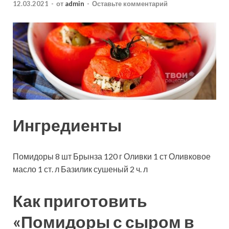
12.03.2021
-
от
admin
-
Оставьте комментарий
Ингредиенты
Помидоры
8
шт
Брынза
120
г
Оливки
1
ст
Оливковое
масло
1
ст. л
Базилик сушеный
2
ч. л
Как приготовить
«Помидоры с сыром в