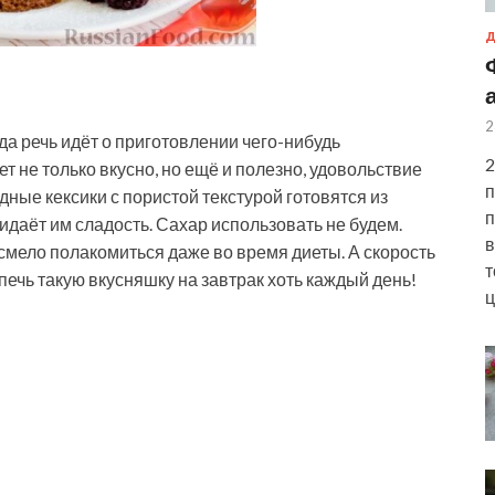
Д
2
да речь идёт о приготовлении чего-нибудь
2
дет не только вкусно, но ещё и полезно, удовольствие
п
ные кексики с пористой текстурой готовятся из
п
идаёт им сладость. Сахар использовать не будем.
в
смело полакомиться даже во время диеты. А скорость
т
печь такую вкусняшку на завтрак хоть каждый день!
ц