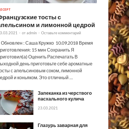
ЕСЕРТ
Французские тосты с
апельсином и лимонной цедрой
3.03.2021
-
от
admin
-
Оставьте комментарий
 Обновлен : Саша Кружко 10.09.2018 Время
риготовления: 15 мин Сохранить Я
риготовил(а) Оценить Распечатать В
ыходной день приготовьте себе ароматные
осты с апельсиновым соком, лимонной
едрой и коньяком. Это отличный …
Запеканка из черствого
пасхального кулича
23.03.2021
Глазурь заварная для