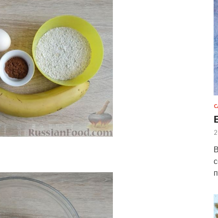
С
2
В
с
п