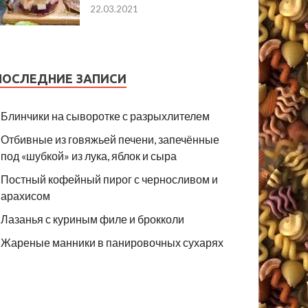
22.03.2021
ПОСЛЕДНИЕ ЗАПИСИ
Блинчики на сыворотке с разрыхлителем
Отбивные из говяжьей печени, запечённые
под «шубкой» из лука, яблок и сыра
Постный кофейный пирог с черносливом и
арахисом
Лазанья с куриным филе и брокколи
Жареные манники в панировочных сухарях