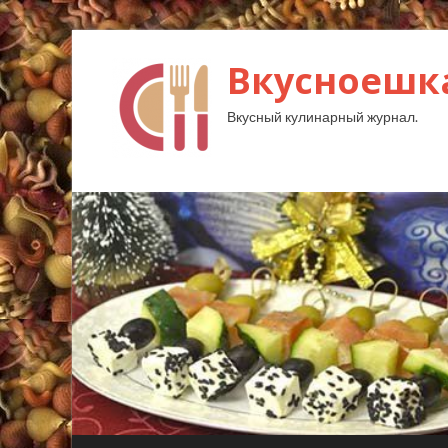
Вкусноешк
Вкусный кулинарный журнал.