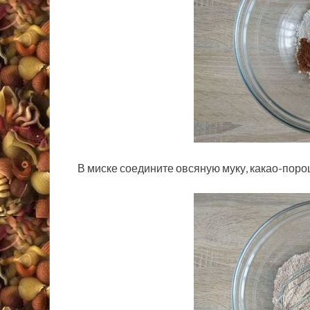
В миске соедините овсяную муку, какао-поро