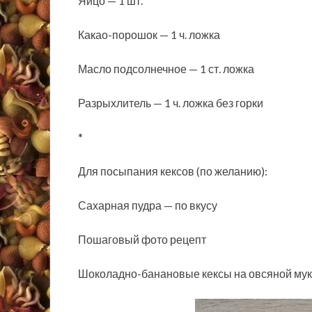
Яйцо — 1 шт.
Какао-порошок — 1 ч. ложка
Масло подсолнечное — 1 ст. ложка
Разрыхлитель — 1 ч. ложка без горки
*
Для посыпания кексов (по желанию):
Сахарная пудра — по вкусу
Пошаговый фото рецепт
Шоколадно-банановые кексы на овсяной мук