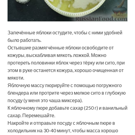
Запечённые яблоки остудите, чтобы с ними удобней
было работать.
Остывшие размягчённые яблоки освободите от
кожуры, выскабливая мякоть ложкой. Можно
протереть половинки яблок через тёрку или сито, при
этом в руке останется кожура, хорошо очищенная от
мякоти.
Яблочную массу пюрируйте с помощью погружного
блендера или протрите через мелкое сито в глубокую
посуду (у меня это чаша миксера).
К яблочному пюре добавьте сахар (250 г) и ванильный
сахар. Перемешайте.
Накройте и отправьте посуду с яблочным пюре в
холодильник на 30-40 минут, чтобы масса хорошо