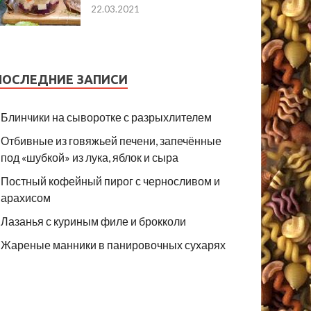
22.03.2021
ПОСЛЕДНИЕ ЗАПИСИ
Блинчики на сыворотке с разрыхлителем
Отбивные из говяжьей печени, запечённые
под «шубкой» из лука, яблок и сыра
Постный кофейный пирог с черносливом и
арахисом
Лазанья с куриным филе и брокколи
Жареные манники в панировочных сухарях