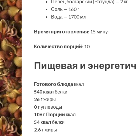
Перец болгарский (Ратунда) — 2 кг
Соль — 160 г
Вода — 1700 мл
Время приготовления:
15 минут
Количество порций:
10
Пищевая и энергетич
Готового блюда
ккал
540 ккал
белки
26 г
жиры
0 г
углеводы
106 г
Порции
ккал
54 ккал
белки
2.6 г
жиры