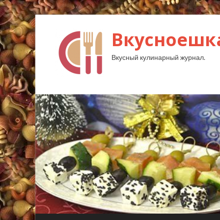
Вкусноешк
Вкусный кулинарный журнал.