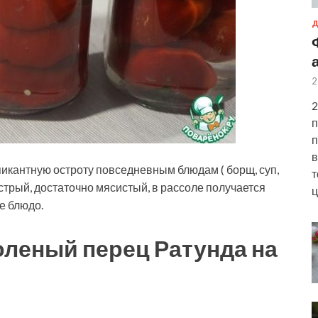
Д
2
2
п
п
в
икантную остроту повседневным блюдам ( борщ, суп,
т
стрый, достаточно мясистый, в рассоле получается
ц
е блюдо.
оленый перец Ратунда на