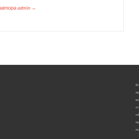
автора admin →
Вс
пр
м
от
о
п
по