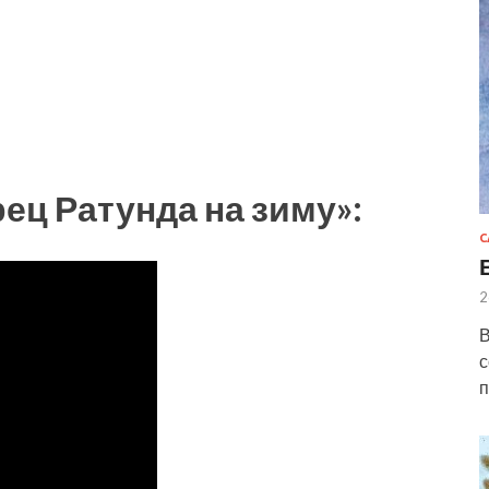
ец Ратунда на зиму»:
С
2
В
с
п