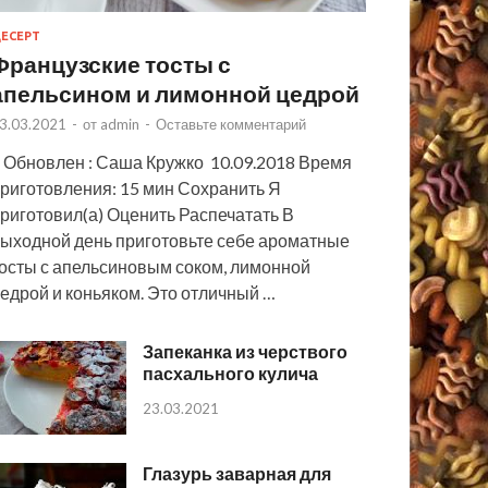
ЕСЕРТ
Французские тосты с
апельсином и лимонной цедрой
3.03.2021
-
от
admin
-
Оставьте комментарий
 Обновлен : Саша Кружко 10.09.2018 Время
риготовления: 15 мин Сохранить Я
риготовил(а) Оценить Распечатать В
ыходной день приготовьте себе ароматные
осты с апельсиновым соком, лимонной
едрой и коньяком. Это отличный …
Запеканка из черствого
пасхального кулича
23.03.2021
Глазурь заварная для