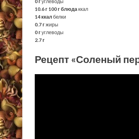
0 г
углеводы
10.6 г
100 г блюда
ккал
14 ккал
белки
0.7 г
жиры
0 г
углеводы
2.7 г
Рецепт «Соленый пер