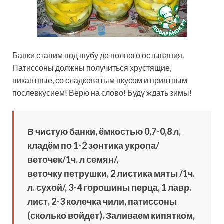
Банки ставим под шубу до полного остывания.
Патиссоны должны получиться хрустящие,
пикантные, со сладковатым вкусом и приятным
послевкусием! Верю на слово! Буду ждать зимы!
В чистую банки, ёмкостью
0,7-0,8 л,
кладём по 1-2 зонтика укропа/
веточек/1ч. л семян/,
веточку петрушки, 2 листика мяты /1ч.
л. сухой/, 3-4 горошины перца, 1 лавр.
лист, 2-3 колечка чили, патиссоны
(сколько войдет). Заливаем кипятком,