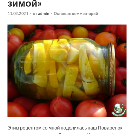
зимой»
11.03.2021
-
от
admin
-
Оставьте комментарий
Этим рецептом со мной поделилась наш Поварёнок,