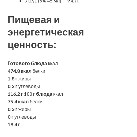
Уксус (9% 45 мл) — 9 ч. л.
Пищевая и
энергетическая
ценность:
Готового блюда
ккал
474.8 ккал
белки
1.8 г
жиры
0.3 г
углеводы
116.2 г
100 г блюда
ккал
75.4 ккал
белки
0.3 г
жиры
0 г
углеводы
18.4 г