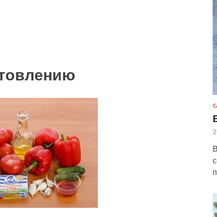
отовлению
С
2
В
с
п