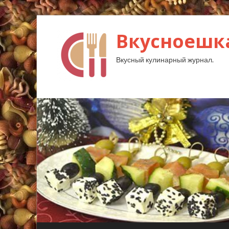
Вкусноешк
Вкусный кулинарный журнал.