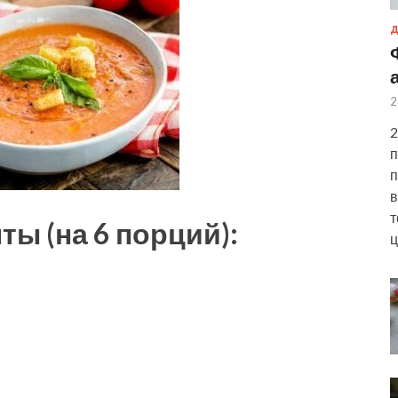
Д
2
2
п
п
в
т
ы (на 6 порций):
ц