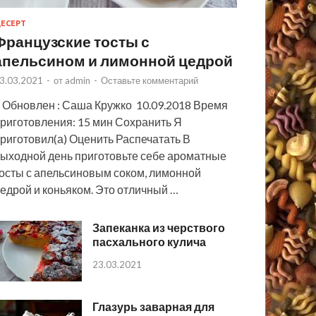
ЕСЕРТ
Французские тосты с
апельсином и лимонной цедрой
3.03.2021
-
от
admin
-
Оставьте комментарий
 Обновлен : Саша Кружко 10.09.2018 Время
риготовления: 15 мин Сохранить Я
риготовил(а) Оценить Распечатать В
ыходной день приготовьте себе ароматные
осты с апельсиновым соком, лимонной
едрой и коньяком. Это отличный …
Запеканка из черствого
пасхального кулича
23.03.2021
Глазурь заварная для