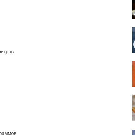
литров
граммов