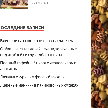
22.03.2021
ПОСЛЕДНИЕ ЗАПИСИ
Блинчики на сыворотке с разрыхлителем
Отбивные из говяжьей печени, запечённые
под «шубкой» из лука, яблок и сыра
Постный кофейный пирог с черносливом и
арахисом
Лазанья с куриным филе и брокколи
Жареные манники в панировочных сухарях