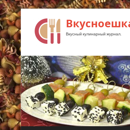
Вкусноешк
Вкусный кулинарный журнал.