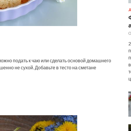
Д
О
2
п
п
можно подать к чаю или сделать основой домашнего
в
шенно не сухой. Добавьте в тесто на сметане
т
ц