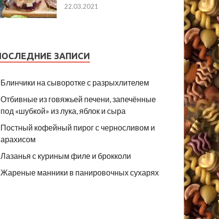
22.03.2021
ПОСЛЕДНИЕ ЗАПИСИ
Блинчики на сыворотке с разрыхлителем
Отбивные из говяжьей печени, запечённые
под «шубкой» из лука, яблок и сыра
Постный кофейный пирог с черносливом и
арахисом
Лазанья с куриным филе и брокколи
Жареные манники в панировочных сухарях