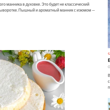
го манника в духовке. Это будет не классический
 сыворотке. Пышный и ароматный манник с изюмом —
С
О
В
с
п