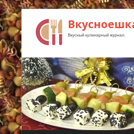
Вкусноешк
Вкусный кулинарный журнал.