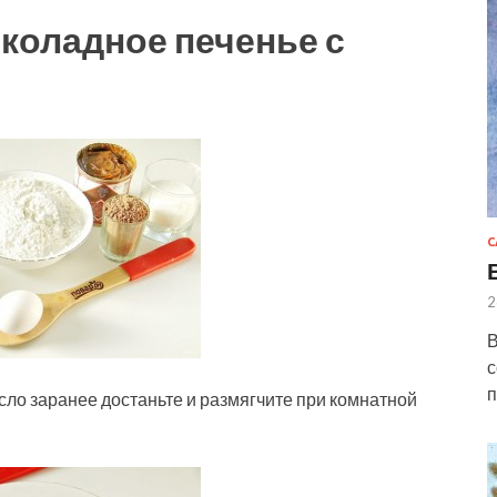
коладное печенье с
С
2
В
с
п
ло заранее достаньте и размягчите при комнатной