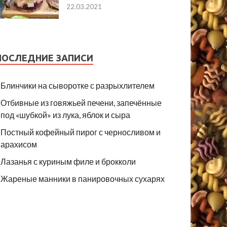
22.03.2021
ПОСЛЕДНИЕ ЗАПИСИ
Блинчики на сыворотке с разрыхлителем
Отбивные из говяжьей печени, запечённые
под «шубкой» из лука, яблок и сыра
Постный кофейный пирог с черносливом и
арахисом
Лазанья с куриным филе и брокколи
Жареные манники в панировочных сухарях