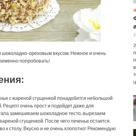
Д
2
2
п
им шоколадно-ореховым вкусом. Нежное и очень
п
ременно попробовать!
в
т
ения:
ц
енье с вареной сгущенкой понадобится небольшой
 Рецепт очень прост и подойдет даже для
 этапа замешиваем шоколадное тесто, вырезаем
вареной сгущенкой. После чего печенье остается
о к столу. Вкусно и не очень хлопотно! Рекомендую