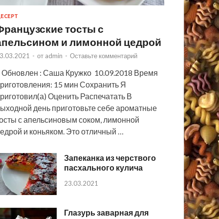
ЕСЕРТ
Французские тосты с
апельсином и лимонной цедрой
3.03.2021
-
от
admin
-
Оставьте комментарий
 Обновлен : Саша Кружко 10.09.2018 Время
риготовления: 15 мин Сохранить Я
риготовил(а) Оценить Распечатать В
ыходной день приготовьте себе ароматные
осты с апельсиновым соком, лимонной
едрой и коньяком. Это отличный …
Запеканка из черствого
пасхального кулича
23.03.2021
Глазурь заварная для