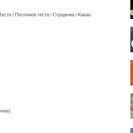
есто / Песочное тесто / Сгущенка / Какао
еное)