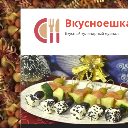
Вкусноешк
Вкусный кулинарный журнал.