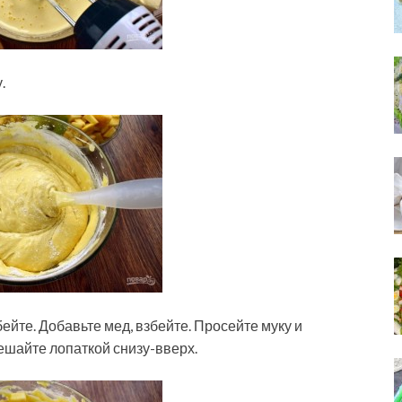
.
ейте. Добавьте мед, взбейте. Просейте муку и
ешайте лопаткой снизу-вверх.