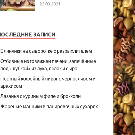
22.03.2021
ПОСЛЕДНИЕ ЗАПИСИ
Блинчики на сыворотке с разрыхлителем
Отбивные из говяжьей печени, запечённые
под «шубкой» из лука, яблок и сыра
Постный кофейный пирог с черносливом и
арахисом
Лазанья с куриным филе и брокколи
Жареные манники в панировочных сухарях