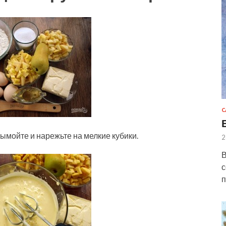
С
ымойте и нарежьте на мелкие кубики.
2
В
с
п