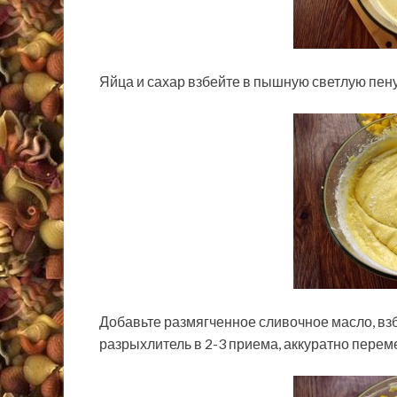
Яйца и сахар взбейте в пышную светлую пену
Добавьте размягченное сливочное масло, взб
разрыхлитель в 2-3 приема, аккуратно перем