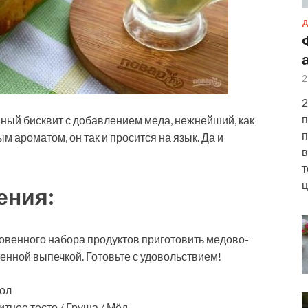
Д
2
2
п
ляный бисквит с добавлением меда, нежнейший, как
п
м ароматом, он так и просится на язык. Да и
в
т
ц
ения:
новенного набора продуктов приготовить медово-
енной выпечкой. Готовьте с удовольствием!
тол
итное тесто / Груша / Мёд