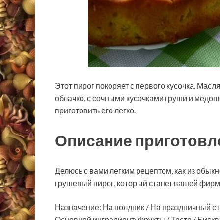
Этот пирог покоряет с первого кусочка. Мас
облачко, с сочными кусочками груши и медовы
приготовить его легко.
Описание приготовл
Делюсь с вами легким рецептом, как из обык
грушевый пирог, который станет вашей фирм
Назначение: На полдник / На праздничный с
Основной ингредиент: Фрукты / Тесто / Бискв