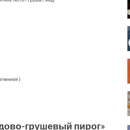
гченное )
едово-грушевый пирог»