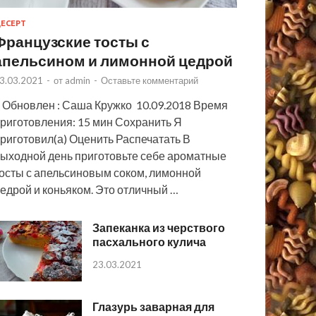
ЕСЕРТ
Французские тосты с
апельсином и лимонной цедрой
3.03.2021
-
от
admin
-
Оставьте комментарий
 Обновлен : Саша Кружко 10.09.2018 Время
риготовления: 15 мин Сохранить Я
риготовил(а) Оценить Распечатать В
ыходной день приготовьте себе ароматные
осты с апельсиновым соком, лимонной
едрой и коньяком. Это отличный …
Запеканка из черствого
пасхального кулича
23.03.2021
Глазурь заварная для