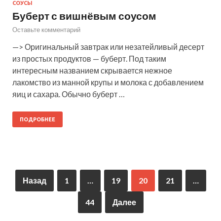
СОУСЫ
Буберт с вишнёвым соусом
Оставьте комментарий
—> Оригинальный завтрак или незатейливый десерт
из простых продуктов — буберт. Под таким
интересным названием скрывается нежное
лакомство из манной крупы и молока с добавлением
яиц и сахара. Обычно буберт …
ПОДРОБНЕЕ
Назад
1
…
19
20
21
…
44
Далее