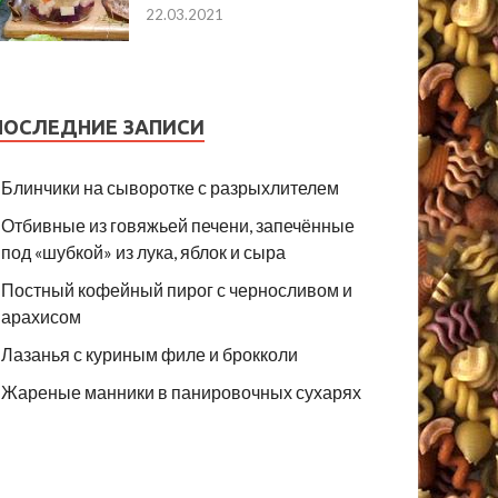
22.03.2021
ПОСЛЕДНИЕ ЗАПИСИ
Блинчики на сыворотке с разрыхлителем
Отбивные из говяжьей печени, запечённые
под «шубкой» из лука, яблок и сыра
Постный кофейный пирог с черносливом и
арахисом
Лазанья с куриным филе и брокколи
Жареные манники в панировочных сухарях