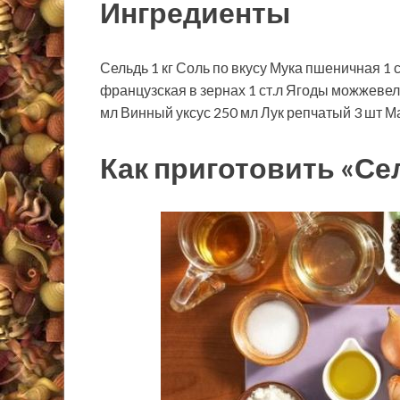
Ингредиенты
Сельдь
1
кг
Соль
по вкусу
Мука пшеничная 1 
французская в зернах
1
ст.л
Ягоды можжевел
мл
Винный уксус
250
мл
Лук репчатый
3
шт
Ма
Как приготовить «Се