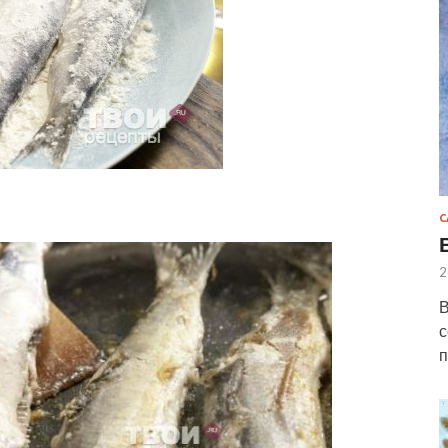
С
2
В
с
п