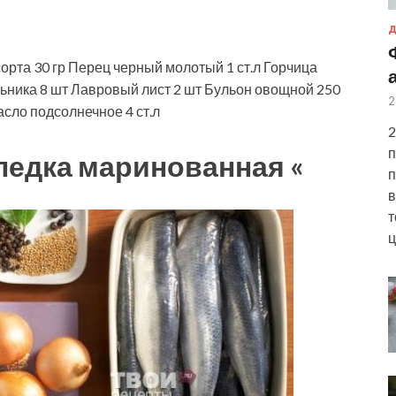
Д
сорта
30
гр
Перец черный молотый
1
ст.л
Горчица
ьника
8
шт
Лавровый лист
2
шт
Бульон овощной
250
2
сло подсолнечное
4
ст.л
2
п
ледка маринованная «
п
в
т
ц