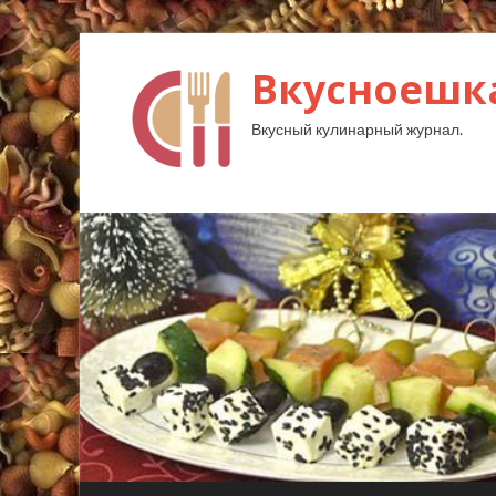
Вкусноешк
Вкусный кулинарный журнал.