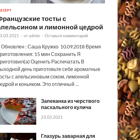
ЕСЕРТ
Французские тосты с
апельсином и лимонной цедрой
3.03.2021
-
от
admin
-
Оставьте комментарий
 Обновлен : Саша Кружко 10.09.2018 Время
риготовления: 15 мин Сохранить Я
риготовил(а) Оценить Распечатать В
ыходной день приготовьте себе ароматные
осты с апельсиновым соком, лимонной
едрой и коньяком. Это отличный …
Запеканка из черствого
пасхального кулича
23.03.2021
Глазурь заварная для