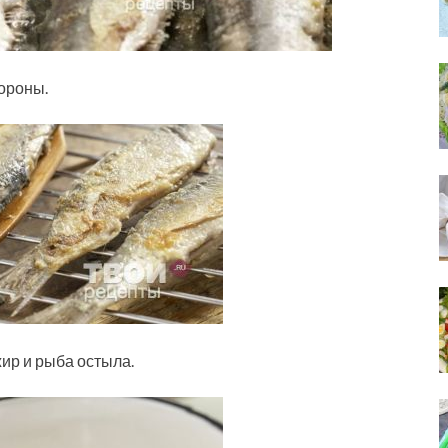
ороны.
жир и рыба остыла.