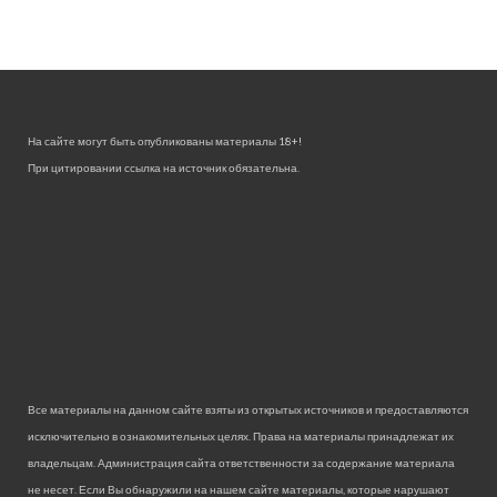
На сайте могут быть опубликованы материалы 18+!
При цитировании ссылка на источник обязательна.
Все материалы на данном сайте взяты из открытых источников и предоставляются
исключительно в ознакомительных целях. Права на материалы принадлежат их
владельцам. Администрация сайта ответственности за содержание материала
не несет. Если Вы обнаружили на нашем сайте материалы, которые нарушают