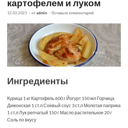
картофелем и луком
12.03.2021
-
от
admin
-
Оставьте комментарий
Ингредиенты
Курица
1
кг
Картофель
600
г
Йогурт
150
мл
Горчица
Дижонская
1
ст.л
Соевый соус
3
ст.л
Молотая паприка
1
ст.л
Лук репчатый
150
г
Масло растительное
20
г
Соль
по вкусу