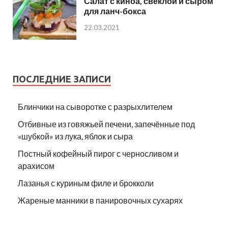
Салат с киноа, свеклой и сыром
для ланч-бокса
22.03.2021
ПОСЛЕДНИЕ ЗАПИСИ
Блинчики на сыворотке с разрыхлителем
Отбивные из говяжьей печени, запечённые под
«шубкой» из лука, яблок и сыра
Постный кофейный пирог с черносливом и
арахисом
Лазанья с куриным филе и брокколи
Жареные манники в панировочных сухарях