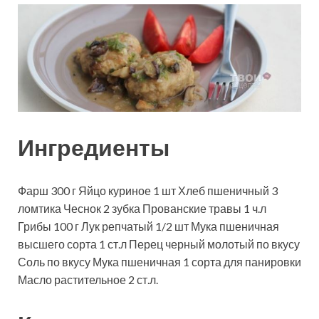
Ингредиенты
Фарш
300
г
Яйцо куриное
1
шт
Хлеб пшеничный
3
ломтика
Чеснок
2
зубка
Прованские травы
1
ч.л
Грибы
100
г
Лук репчатый
1/2
шт
Мука пшеничная
высшего сорта
1
ст.л
Перец черный молотый
по вкусу
Соль
по вкусу
Мука пшеничная 1 сорта
для панировки
Масло растительное
2
ст.л.