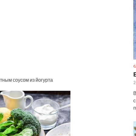
С
тным соусом из йогурта
2
В
с
п