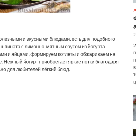
Д
2
полезными и вкусными блюдами, есть для подобного
2
и шпината с лимонно-мятным соусом из йогурта.
п
и и яйцами, формируем котлеты и обжариваем на
п
е. Нежный йогурт приобретает яркие нотки благодаря
в
ьно для любителей лёгкий блюд.
т
ц