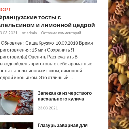
ЕСЕРТ
Французские тосты с
апельсином и лимонной цедрой
3.03.2021
-
от
admin
-
Оставьте комментарий
 Обновлен : Саша Кружко 10.09.2018 Время
риготовления: 15 мин Сохранить Я
риготовил(а) Оценить Распечатать В
ыходной день приготовьте себе ароматные
осты с апельсиновым соком, лимонной
едрой и коньяком. Это отличный …
Запеканка из черствого
пасхального кулича
23.03.2021
Глазурь заварная для