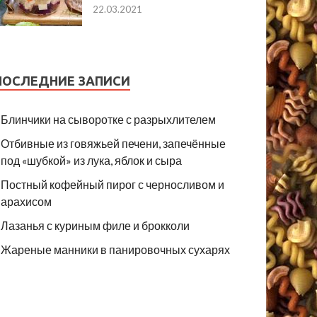
22.03.2021
ПОСЛЕДНИЕ ЗАПИСИ
Блинчики на сыворотке с разрыхлителем
Отбивные из говяжьей печени, запечённые
под «шубкой» из лука, яблок и сыра
Постный кофейный пирог с черносливом и
арахисом
Лазанья с куриным филе и брокколи
Жареные манники в панировочных сухарях