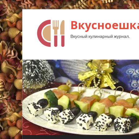
Вкусноешк
Вкусный кулинарный журнал.