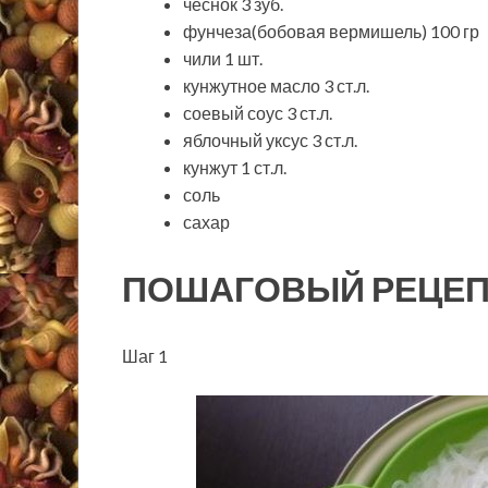
чеснок 3 зуб.
фунчеза(бобовая вермишель) 100 гр
чили 1 шт.
кунжутное масло 3 ст.л.
соевый соус 3 ст.л.
яблочный уксус 3 ст.л.
кунжут 1 ст.л.
соль
сахар
ПОШАГОВЫЙ РЕЦЕП
Шаг 1