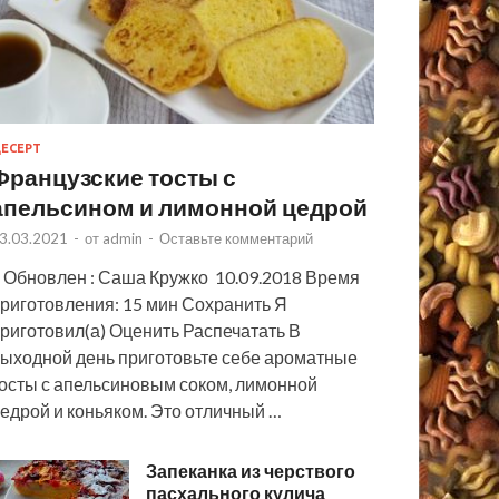
ЕСЕРТ
Французские тосты с
апельсином и лимонной цедрой
3.03.2021
-
от
admin
-
Оставьте комментарий
 Обновлен : Саша Кружко 10.09.2018 Время
риготовления: 15 мин Сохранить Я
риготовил(а) Оценить Распечатать В
ыходной день приготовьте себе ароматные
осты с апельсиновым соком, лимонной
едрой и коньяком. Это отличный …
Запеканка из черствого
пасхального кулича