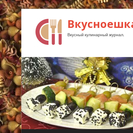
Вкусноешк
Вкусный кулинарный журнал.