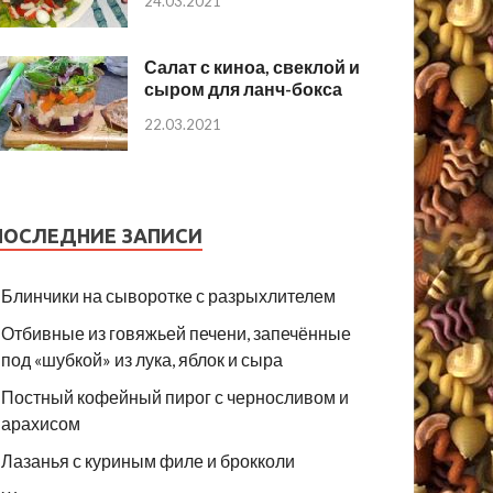
24.03.2021
Салат с киноа, свеклой и
сыром для ланч-бокса
22.03.2021
ПОСЛЕДНИЕ ЗАПИСИ
Блинчики на сыворотке с разрыхлителем
Отбивные из говяжьей печени, запечённые
под «шубкой» из лука, яблок и сыра
Постный кофейный пирог с черносливом и
арахисом
Лазанья с куриным филе и брокколи