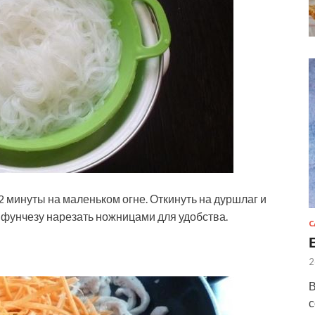
2 минуты на маленьком огне. Откинуть на дуршлаг и
фунчезу нарезать ножницами для удобства.
С
2
В
с