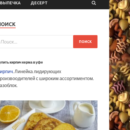
ВЫПЕЧКА
ДЕСЕРТ
ПОИСК
упить кирпич керма в уфе
ирпич
. Линейка лидирующих
роизвоодителей с широким ассортиментом.
азоблок.