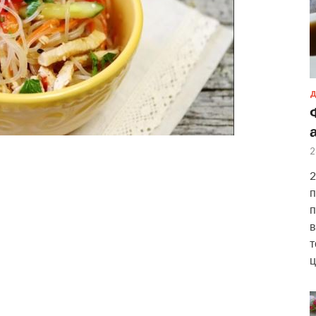
Д
2
2
п
п
в
т
ц