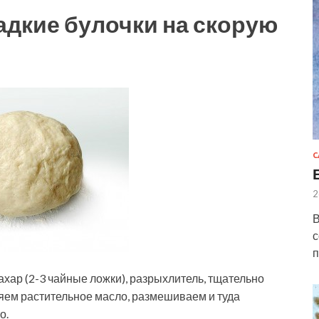
адкие булочки на скорую
С
2
В
с
п
ахар (2-3 чайные ложки), разрыхлитель, тщательно
яем растительное масло, размешиваем и туда
о.