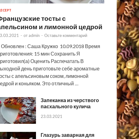
ЕСЕРТ
Французские тосты с
апельсином и лимонной цедрой
3.03.2021
-
от
admin
-
Оставьте комментарий
 Обновлен : Саша Кружко 10.09.2018 Время
риготовления: 15 мин Сохранить Я
риготовил(а) Оценить Распечатать В
ыходной день приготовьте себе ароматные
осты с апельсиновым соком, лимонной
едрой и коньяком. Это отличный …
Запеканка из черствого
пасхального кулича
23.03.2021
Глазурь заварная для