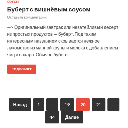
СОУСЫ
Буберт с вишнёвым соусом
Оставьте комментарий
—> Оригинальный завтрак или незатейливый десерт
из простых продуктов — буберт. Под таким
интересным названием скрывается нежное
лакомство из манной крупы и молока с добавлением
яиц и сахара. Обычно буберт …
ПОДРОБНЕЕ
Назад
1
…
19
20
21
…
44
Далее